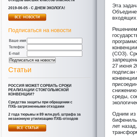
отходов высших классов опасности
Эта задач
2019-06-05 - С ДНЕМ ЭКОЛОГА!
Объединен
входящих
Решением
Подписаться на новости
государст
Ваше имя
программо
конвенции
Телефон
(СОЗ). Ср
E-mail
запрещени
27 июня 
Статьи
подписан 
конвенции
присоедин
РОССИЯ МОЖЕТ СОРВАТЬ СРОКИ
снижению
РЕАЛИЗАЦИИ СТОКГОЛЬМСКОЙ
КОНВЕНЦИИ?
среды, с
экологиче
Средства защиты при обращении с
ПХБ-загрязненными отходами
Одним из 
2 года тюрьмы и 89 млн.руб. штрафа за
незаконную утилизацию ПХБ-отходов
бифенилы 
лет назад
трансформ