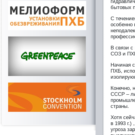
гидравлич
бытовых п
С течение
особенно 
неподалек
професси
В связи с
СОЗ и ПХ
Начиная с
ПХБ, испо
изолирующ
Конечно, 
СССР – ли
промышле
страны.
Хотя сейч
в 1993 г.
угроза за