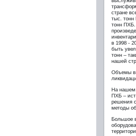
выслуживш
трансформ
стране вс
тыс. тонн
тонн ПХБ.
произведе
инвентари
в 1998 - 
быть увел
тонн – та
нашей стр
Объемы вы
ликвидаци
На нашем
ПХБ – ист
решения о
методы об
Большое в
оборудова
территори