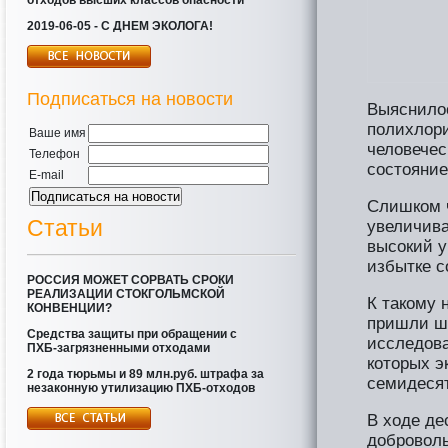
отходов высших классов опасности
2019-06-05 - С ДНЕМ ЭКОЛОГА!
Подписаться на новости
Выяснилос
полихлор
Ваше имя
человечес
Телефон
состояние
E-mail
Слишком 
Статьи
увеличива
высокий у
избытке с
РОССИЯ МОЖЕТ СОРВАТЬ СРОКИ
РЕАЛИЗАЦИИ СТОКГОЛЬМСКОЙ
К такому 
КОНВЕНЦИИ?
пришли шв
Средства защиты при обращении с
исследова
ПХБ-загрязненными отходами
которых э
2 года тюрьмы и 89 млн.руб. штрафа за
семидеся
незаконную утилизацию ПХБ-отходов
В ходе де
доброволь